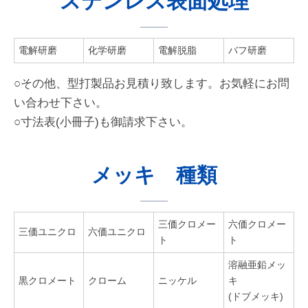
ステンレス表面処理
電解研磨
化学研磨
電解脱脂
バフ研磨
○その他、型打製品お見積り致します。お気軽にお問
い合わせ下さい。
○寸法表(小冊子)も御請求下さい。
メッキ 種類
三価クロメー
六価クロメー
三価ユニクロ
六価ユニクロ
ト
ト
溶融亜鉛メッ
黒クロメート
クローム
ニッケル
キ
(ドブメッキ)